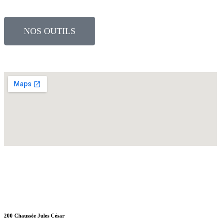
NOS OUTILS
AGASIN – ATELIE
R
M
200 Chaussée Jules César