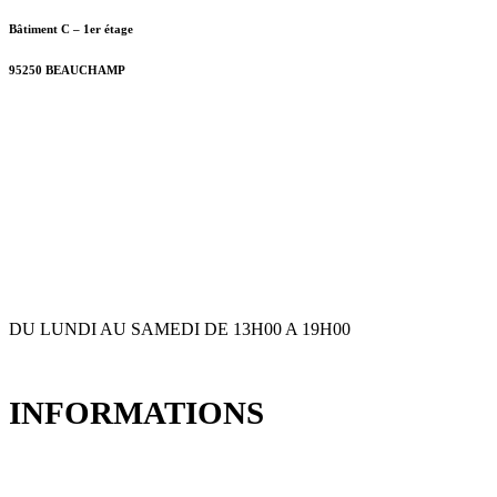
Bâtiment C – 1er étage
95250 BEAUCHAMP
+ 33 (0)6 80 59 60 93
contact@bslyk.com
+ 33 (0)6 80 59 60 93
DU LUNDI AU SAMEDI DE 13H00 A 19H00
INFORMATIONS
Expédition et livraison
Qui sommes nous ?
Mentions Légales