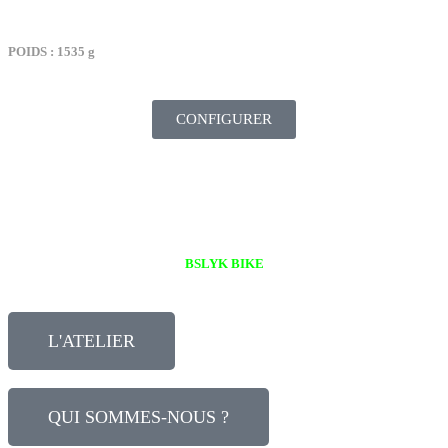
TARIF : 2499€
POIDS : 1535 g
CONFIGURER
ATELIER – NOS OUTILS
BSLYK BIKE
L'ATELIER
QUI SOMMES-NOUS ?