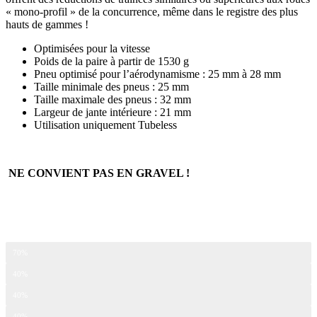
« mono-profil » de la concurrence, même dans le registre des plus
hauts de gammes !
Optimisées pour la vitesse
Poids de la paire à partir de 1530 g
Pneu optimisé pour l’aérodynamisme : 25 mm à 28 mm
Taille minimale des pneus : 25 mm
Taille maximale des pneus : 32 mm
Largeur de jante intérieure : 21 mm
Utilisation uniquement Tubeless
NE CONVIENT PAS EN GRAVEL !
Aérodynamisme
70%
Stabilité
40%
Montagne
40%
Confort / Souplesse
40%