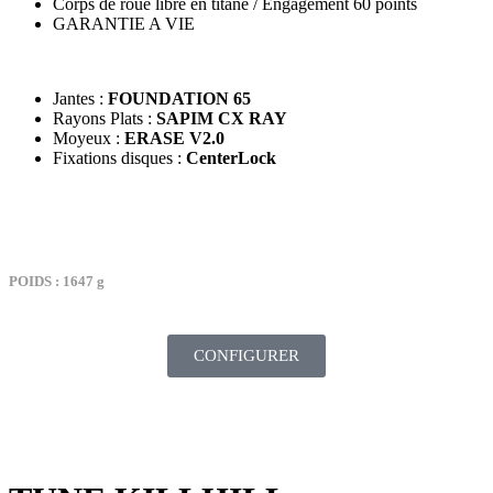
Corps de roue libre en titane / Engagement 60 points
GARANTIE A VIE
Jantes :
FOUNDATION 65
Rayons Plats :
SAPIM CX RAY
Moyeux :
ERASE V2.0
Fixations disques :
CenterLock
TARIF : 2089€
POIDS : 1647 g
CONFIGURER