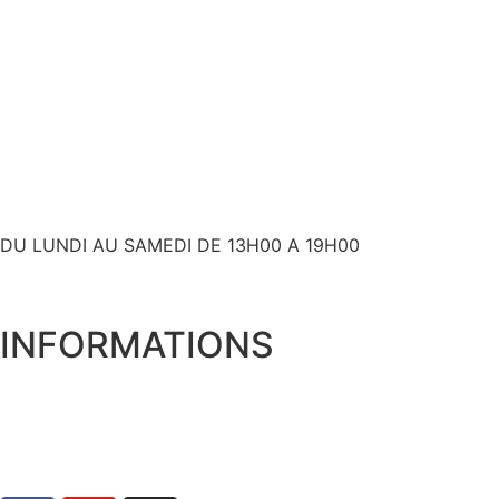
+ 33 (0)6 80 59 60 93
contact@bslyk.com
+ 33 (0)6 80 59 60 93
DU LUNDI AU SAMEDI DE 13H00 A 19H00
INFORMATIONS
Expédition et livraison
Qui sommes nous ?
Mentions Légales
Politique de Confidentialité
Conditions Générales de Vente