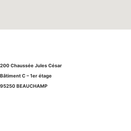
M
AGASIN – ATELIE
R
200 Chaussée Jules César
Bâtiment C – 1er étage
95250 BEAUCHAMP
+ 33 (0)6 80 59 60 93
contact@bslyk.com