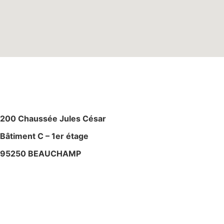
M
AGASIN – ATELIE
R
200 Chaussée Jules César
Bâtiment C – 1er étage
95250 BEAUCHAMP
+ 33 (0)6 80 59 60 93
contact@bslyk.com