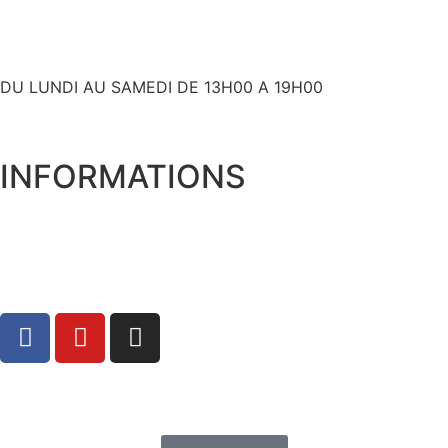
+ 33 (0)6 80 59 60 93
DU LUNDI AU SAMEDI DE 13H00 A 19H00
INFORMATIONS
Expédition et livraison
Qui sommes nous ?
Mentions Légales
Politique de Confidentialité
Conditions Générales de Vente