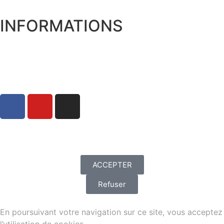
INFORMATIONS
Expédition et livraison
Qui sommes nous ?
Mentions Légales
Politique de Confidentialité
Conditions Générales de Vente
ACCEPTER
Refuser
En poursuivant votre navigation sur ce site, vous acceptez
l’utilisation de cookies.