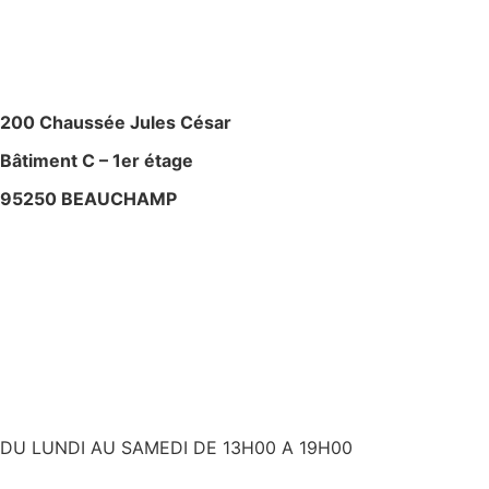
M
AGASIN – ATELIE
R
200 Chaussée Jules César
Bâtiment C – 1er étage
95250 BEAUCHAMP
+ 33 (0)6 80 59 60 93
contact@bslyk.com
+ 33 (0)6 80 59 60 93
DU LUNDI AU SAMEDI DE 13H00 A 19H00