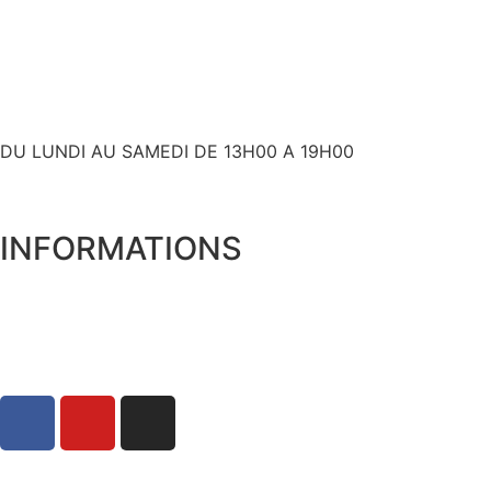
contact@bslyk.com
+ 33 (0)6 80 59 60 93
DU LUNDI AU SAMEDI DE 13H00 A 19H00
INFORMATIONS
Expédition et livraison
Qui sommes nous ?
Mentions Légales
Politique de Confidentialité
Conditions Générales de Vente