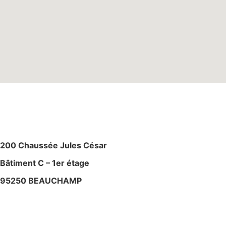
M
AGASIN – ATELIE
R
200 Chaussée Jules César
Bâtiment C – 1er étage
95250 BEAUCHAMP
+ 33 (0)6 80 59 60 93