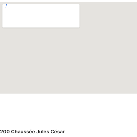
M
AGASIN – ATELIE
R
200 Chaussée Jules César