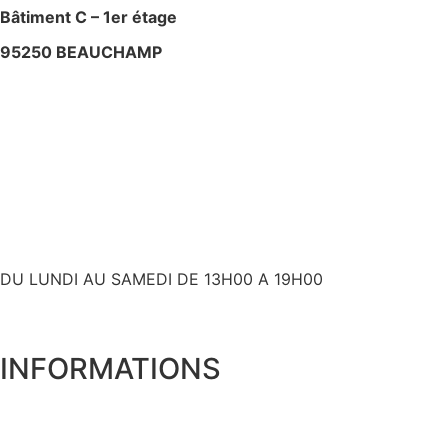
Bâtiment C – 1er étage
95250 BEAUCHAMP
+ 33 (0)6 80 59 60 93
contact@bslyk.com
+ 33 (0)6 80 59 60 93
DU LUNDI AU SAMEDI DE 13H00 A 19H00
INFORMATIONS
Expédition et livraison
Qui sommes nous ?
Mentions Légales