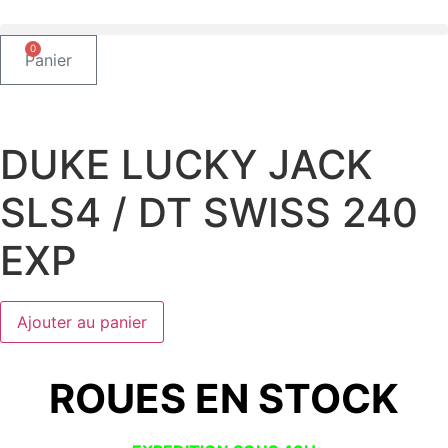
Aller
au
0
contenu
Panier
DUKE LUCKY JACK
SLS4 / DT SWISS 240
EXP
quantité
Ajouter au panier
de
DUKE
LUCKY
JACK
ROUES EN STOCK
SLS4
/
DT
SWISS