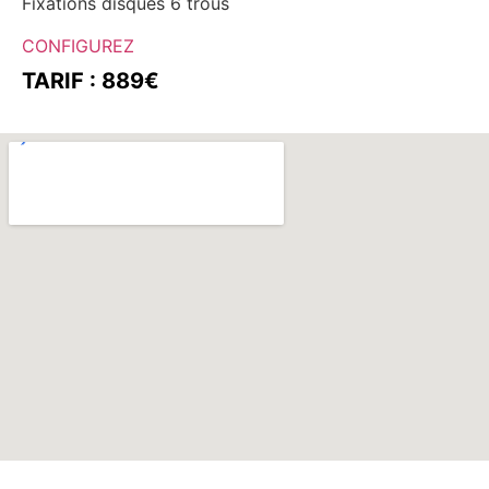
Fixations disques 6 trous
CONFIGUREZ
TARIF : 889€
M
AGASIN – ATELIE
R