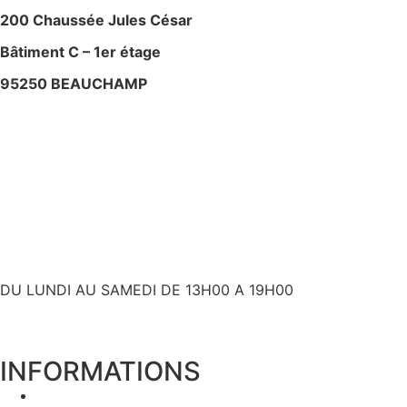
200 Chaussée Jules César
Bâtiment C – 1er étage
95250 BEAUCHAMP
+ 33 (0)6 80 59 60 93
contact@bslyk.com
+ 33 (0)6 80 59 60 93
DU LUNDI AU SAMEDI DE 13H00 A 19H00
INFORMATIONS
Expédition et livraison