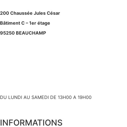
200 Chaussée Jules César
Bâtiment C – 1er étage
95250 BEAUCHAMP
+ 33 (0)6 80 59 60 93
contact@bslyk.com
+ 33 (0)6 80 59 60 93
DU LUNDI AU SAMEDI DE 13H00 A 19H00
INFORMATIONS