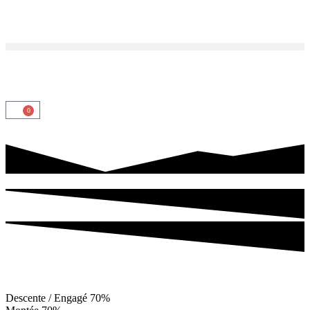
0
Descente / Engagé
70%