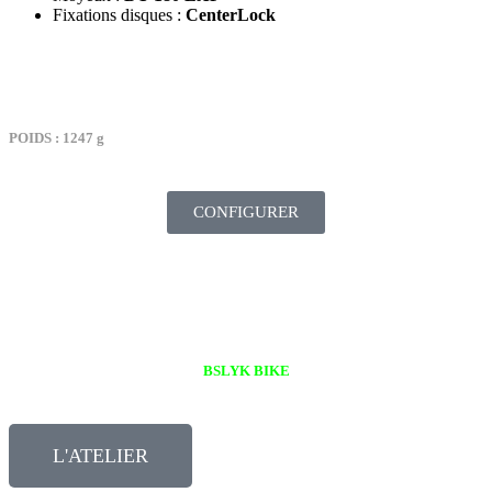
Fixations disques :
CenterLock
TARIF : 2499€
POIDS : 1247 g
CONFIGURER
ATELIER – NOS OUTILS
BSLYK BIKE
L'ATELIER