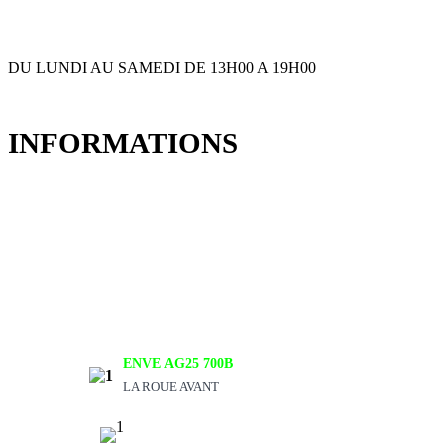
+ 33 (0)6 80 59 60 93
DU LUNDI AU SAMEDI DE 13H00 A 19H00
INFORMATIONS
Expédition et livraison
Qui sommes nous ?
Mentions Légales
Politique de Confidentialité
Conditions Générales de Vente
ENVE AG25 700B
LA ROUE AVANT