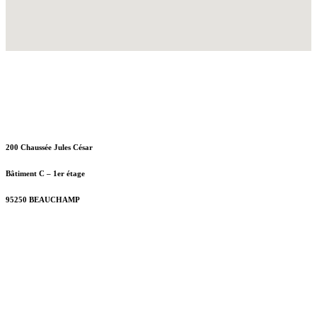
AGASIN – ATELIE
R
M
200 Chaussée Jules César
Bâtiment C – 1er étage
95250 BEAUCHAMP
+ 33 (0)6 80 59 60 93
contact@bslyk.com