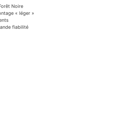
Forêt Noire
ontage « léger »
ents
ande fiabilité