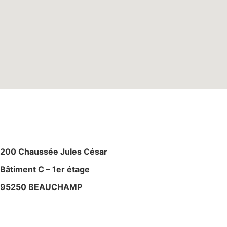
M
AGASIN – ATELIE
R
200 Chaussée Jules César
Bâtiment C – 1er étage
95250 BEAUCHAMP
+ 33 (0)6 80 59 60 93