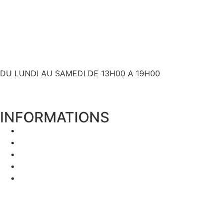
contact@bslyk.com
+ 33 (0)6 80 59 60 93
DU LUNDI AU SAMEDI DE 13H00 A 19H00
INFORMATIONS
Expédition et livraison
Qui sommes nous ?
Mentions Légales
Politique de Confidentialité
Conditions Générales de Vente