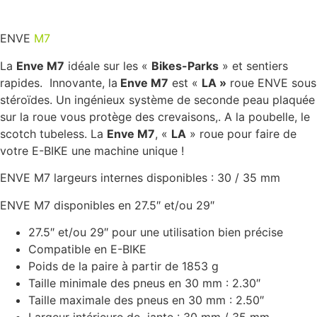
ENVE
M7
La
Enve M7
idéale sur les «
Bikes-Parks
» et sentiers
rapides. Innovante, la
Enve M7
est «
LA »
roue ENVE sous
stéroïdes. Un ingénieux système de seconde peau plaquée
sur la roue vous protège des crevaisons,. A la poubelle, le
scotch tubeless. La
Enve M7
, «
LA
» roue pour faire de
votre E-BIKE une machine unique !
ENVE M7 largeurs internes disponibles : 30 / 35 mm
ENVE M7 disponibles en 27.5″ et/ou 29″
27.5″ et/ou 29″ pour une utilisation bien précise
Compatible en E-BIKE
Poids de la paire à partir de 1853 g
Taille minimale des pneus en 30 mm : 2.30″
Taille maximale des pneus en 30 mm : 2.50″
Largeur intérieure de jante : 30 mm / 35 mm