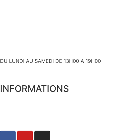
+ 33 (0)6 80 59 60 93
contact@bslyk.com
+ 33 (0)6 80 59 60 93
DU LUNDI AU SAMEDI DE 13H00 A 19H00
INFORMATIONS
Expédition et livraison
Qui sommes nous ?
Mentions Légales
Politique de Confidentialité
Conditions Générales de Vente