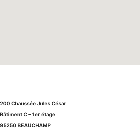
M
AGASIN – ATELIE
R
200 Chaussée Jules César
Bâtiment C – 1er étage
95250 BEAUCHAMP