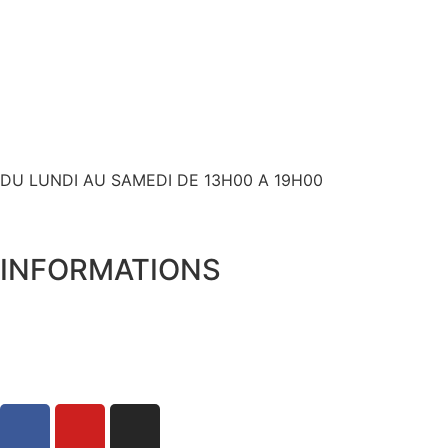
+ 33 (0)6 80 59 60 93
contact@bslyk.com
+ 33 (0)6 80 59 60 93
DU LUNDI AU SAMEDI DE 13H00 A 19H00
INFORMATIONS
Expédition et livraison
Qui sommes nous ?
Mentions Légales
Politique de Confidentialité
Conditions Générales de Vente