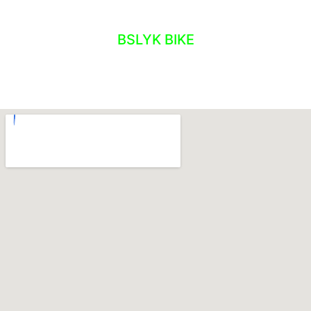
ATELIER – NOS OUTILS
BSLYK BIKE
L'ATELIER
QUI SOMMES-NOUS ?
NOS OUTILS