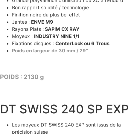
Grande polyvalence d’utilisation du XC à l’Enduro
Bon rapport solidité / technologie
Finition noire du plus bel effet
Jantes :
ENVE M9
Rayons Plats :
SAPIM CX RAY
Moyeux :
INDUSTRY NINE 1/1
Fixations disques :
CenterLock ou 6 Trous
Poids en largeur de 30 mm / 29″
TARIF : 2859€
POIDS : 2130 g
CONFIGURER
DT SWISS 240 SP EXP
Les moyeux DT SWISS 240 EXP sont issus de la
précision suisse