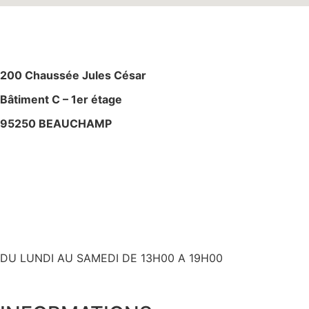
M
AGASIN – ATELIE
R
200 Chaussée Jules César
Bâtiment C – 1er étage
95250 BEAUCHAMP
+ 33 (0)6 80 59 60 93
contact@bslyk.com
+ 33 (0)6 80 59 60 93
DU LUNDI AU SAMEDI DE 13H00 A 19H00