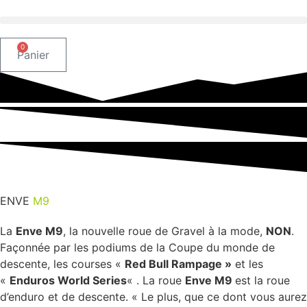
Aller
au
contenu
0
Panier
ENVE
M9
La
Enve M9
, la nouvelle roue de Gravel à la mode,
NON
.
Façonnée par les podiums de la Coupe du monde de
descente, les courses «
Red Bull Rampage »
et les
«
Enduros World Series
« . La roue
Enve M9
est la roue
d’enduro et de descente. « Le plus, que ce dont vous aurez